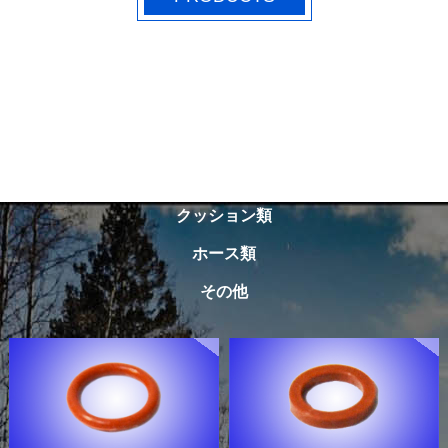
シール類
防振類
カバー類
ラバースプリング類
クッション類
ホース類
その他