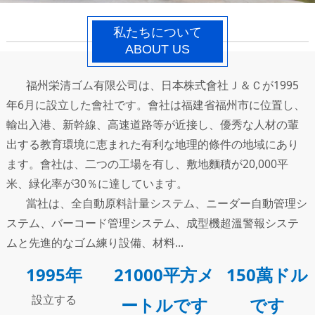
私たちについて
ABOUT US
福州栄清ゴム有限公司は、日本株式會社Ｊ＆Ｃが1995
年6月に設立した會社です。會社は福建省福州市に位置し、
輸出入港、新幹線、高速道路等が近接し、優秀な人材の輩
出する教育環境に恵まれた有利な地理的條件の地域にあり
ます。會社は、二つの工場を有し、敷地麵積が20,000平
米、緑化率が30％に達しています。
當社は、全自動原料計量システム、ニーダー自動管理シ
ステム、バーコード管理システム、成型機超溫警報システ
ムと先進的なゴム練り設備、材料...
1
995年
21000平方メ
150萬ドル
設立する
ートルです
です